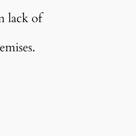
m lack of
emises.