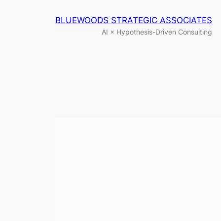
内
BLUEWOODS STRATEGIC ASSOCIATES
容
AI × Hypothesis-Driven Consulting
を
ス
キ
ッ
プ