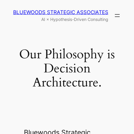
内
BLUEWOODS STRATEGIC ASSOCIATES
容
AI × Hypothesis-Driven Consulting
を
ス
キ
ッ
Our Philosophy is
プ
Decision
Architecture.
Bluewoods Strategic